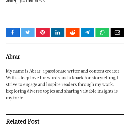
अर्थात् `p= m\times v`
Facebook
Twitter
Pinterest
LinkedIn
Reddit
Telegram
WhatsApp
Email
Abrar
My name is Abrar, a passionate writer and content creator.
With a deep love for words and a knack for storytelling, I
strive to engage and inspire readers through my work.
Exploring diverse topics and sharing valuable insights is
my forte.
Related Post