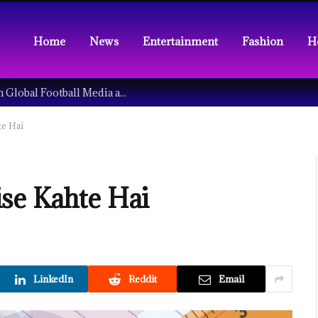
Home
News
Entertainment
Fashion
H
Understanding the Tech Revolution in Global Football Media and Fan Culture
hte Hai
Kise Kahte Hai
LinkedIn
Reddit
Email