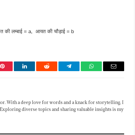
ात की लम्बाई = a, आयत की चौड़ाई = b
Pinterest
LinkedIn
Reddit
Telegram
WhatsApp
Email
or. With a deep love for words and a knack for storytelling, I
Exploring diverse topics and sharing valuable insights is my