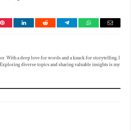
Pinterest
LinkedIn
Reddit
Telegram
WhatsApp
Email
or. With a deep love for words and a knack for storytelling, I
Exploring diverse topics and sharing valuable insights is my