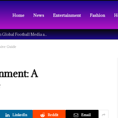
Home
News
Entertainment
Fashion
H
Understanding the Tech Revolution in Global Football Media and Fan Culture
sive Guide
nment: A
e
LinkedIn
Reddit
Email