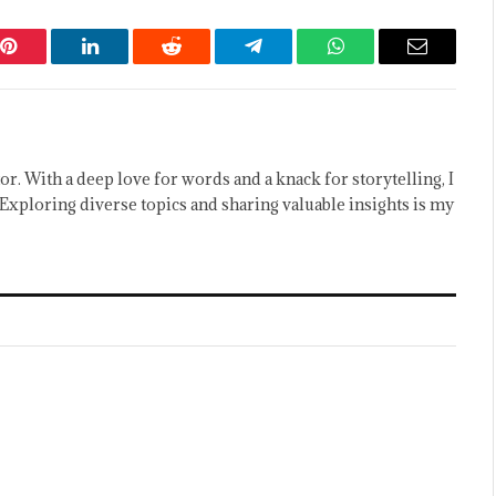
Pinterest
LinkedIn
Reddit
Telegram
WhatsApp
Email
or. With a deep love for words and a knack for storytelling, I
Exploring diverse topics and sharing valuable insights is my