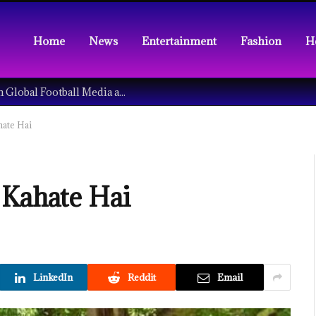
Home
News
Entertainment
Fashion
H
Understanding the Tech Revolution in Global Football Media and Fan Culture
Kahate Hai
ise Kahate Hai
LinkedIn
Reddit
Email