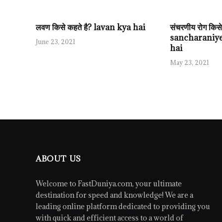
लवण किसे कहते है? lavan kya hai
संचरणीय रोग किसे 
sancharaniye
June 23, 2021
hai
May 23, 2021
ABOUT US
Welcome to FastDuniya.com, your ultimate
destination for speed and knowledge! We are a
leading online platform dedicated to providing you
with quick and efficient access to a world of